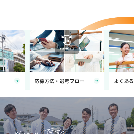
応募方法・選考フロー
よくあ